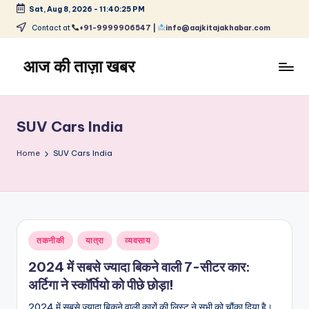
Sat, Aug 8, 2026
-
11:40:25 PM
Skip
Contact at
+91-9999906547 |
info@aajkitajakhabar.com
to
content
आज की ताज़ा खबर
भारत
के
ताज़ा
SUV Cars India
समाचार
–
Home
SUV Cars India
राजनीति,
मनोरंजन,
खेल,
व्यापार
और
Posted
तकनीकी
यात्रा
व्यवसाय
विश्व
in
2024 में सबसे ज्यादा बिकने वाली 7-सीटर कार:
अर्टिगा ने स्कॉर्पियो को पीछे छोड़ा!
2024 में सबसे ज्यादा बिकने वाली कारों की लिस्ट ने सभी को चौंका दिया है।