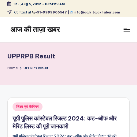
Thu, Aug 6, 2026
-
10:52:00 AM
Skip
Contact at
+91-9999906547 |
info@aajkitajakhabar.com
to
content
आज की ताज़ा खबर
भारत
के
ताज़ा
UPPRPB Result
समाचार
–
Home
UPPRPB Result
राजनीति,
मनोरंजन,
खेल,
व्यापार
और
Posted
शिक्षा एवं कैरियर
विश्व
in
यूपी पुलिस कांस्टेबल रिजल्ट 2024: कट-ऑफ और
मेरिट लिस्ट की पूरी जानकारी
यूपी पुलिस कांस्टेबल रिजल्ट 2024: कट-ऑफ और मेरिट लिस्ट की पूरी