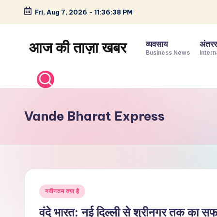
Fri, Aug 7, 2026
-
11:36:39 PM
Skip
to
आज की ताज़ा खबर
व्यवसाय
अंतररा
content
Business News
Intern
भारत
के
ताज़ा
समाचार
Vande Bharat Express
–
राजनीति,
मनोरंजन,
खेल,
व्यापार
Posted
और
नवीनतम क्या है
in
विश्व
वंदे भारत: नई दिल्ली से श्रीनगर तक का स