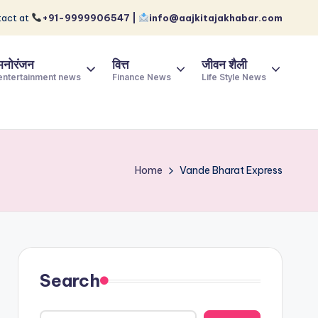
act at
+91-9999906547 |
info@aajkitajakhabar.com
मनोरंजन
वित्त
जीवन शैली
entertainment news
Finance News
Life Style News
Home
Vande Bharat Express
Search