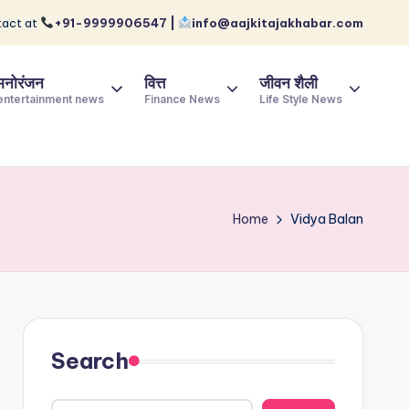
act at
+91-9999906547 |
info@aajkitajakhabar.com
मनोरंजन
वित्त
जीवन शैली
entertainment news
Finance News
Life Style News
Home
Vidya Balan
Search