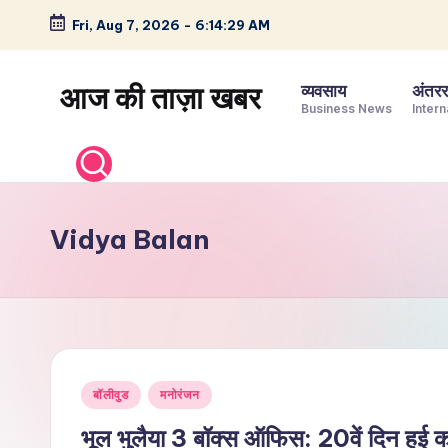
Fri, Aug 7, 2026
-
6:14:30 AM
Skip
to
आज की ताज़ा खबर
व्यवसाय
अंतररा
content
Business News
Intern
भारत
के
ताज़ा
समाचार
Vidya Balan
–
राजनीति,
मनोरंजन,
खेल,
व्यापार
Posted
और
बॉलीवुड
मनोरंजन
in
विश्व
भूल भुलैया 3 बॉक्स ऑफिस: 20वें दिन हुई 