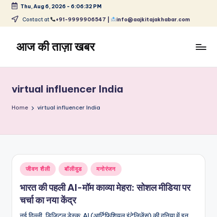
Thu, Aug 6, 2026
-
6:06:33 PM
Skip
Contact at
+91-9999906547 |
info@aajkitajakhabar.com
to
content
आज की ताज़ा खबर
भारत
के
ताज़ा
virtual influencer India
समाचार
–
Home
virtual influencer India
राजनीति,
मनोरंजन,
खेल,
व्यापार
और
Posted
जीवन शैली
बॉलीवुड
मनोरंजन
विश्व
in
भारत की पहली AI-मॉम काव्या मेहरा: सोशल मीडिया पर
चर्चा का नया केंद्र
नई दिल्ली, डिजिटल डेस्क: AI (आर्टिफिशियल इंटेलिजेंस) की दुनिया में इन