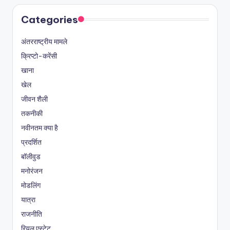
Categories
अंतरराष्ट्रीय मामले
क्रिप्टो-करेंसी
खाना
खेल
जीवन शैली
तकनीकी
नवीनतम क्या है
प्रदर्शित
बॉलीवुड
मनोरंजन
मोडलिंग
यात्रा
राजनीति
रियल एस्टेट