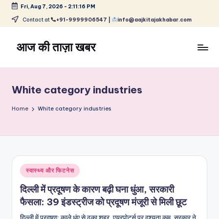
Fri, Aug 7, 2026
-
2:11:17 PM
Skip
Contact at
+91-9999906547 |
info@aajkitajakhabar.com
to
content
आज की ताज़ा खबर
भारत
के
ताज़ा
White category industries
समाचार
–
Home
White category industries
राजनीति,
मनोरंजन,
खेल,
व्यापार
और
Posted
स्वास्थ्य और फिटनेस
विश्व
in
दिल्ली में प्रदूषण के कारण बढ़ी घना धुंआ, सरकारी
फैसला: 39 इंडस्ट्रीज को प्रदूषण मंजूरी से मिली छूट
दिल्ली में प्रदूषण: काले धुंए से ढका शहर, एयरपोर्ट्स पर दृश्यता कम, सरकार ने