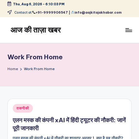
Thu, Aug 6, 2026
-
6:10:04 PM
Skip
Contact at
+91-9999906547 |
info@aajkitajakhabar.com
to
content
आज की ताज़ा खबर
भारत
के
ताज़ा
Work From Home
समाचार
–
Home
Work From Home
राजनीति,
मनोरंजन,
खेल,
व्यापार
और
Posted
तकनीकी
विश्व
in
एलन मस्क की कंपनी xAI में हिंदी ट्यूटर की नौकरी: जानें
पूरी जानकारी
एलन मस्क की कंपनी xAI में नौकरी का शानदार अवसर 1. क्या है यह नौकरी?