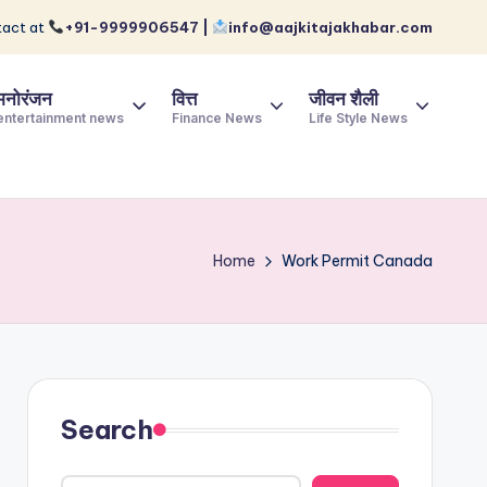
act at
+91-9999906547 |
info@aajkitajakhabar.com
मनोरंजन
वित्त
जीवन शैली
entertainment news
Finance News
Life Style News
Home
Work Permit Canada
Search