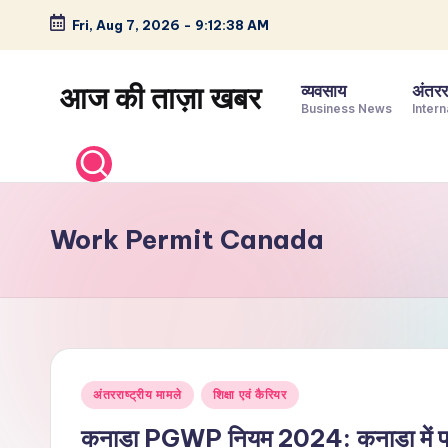
Fri, Aug 7, 2026
-
9:12:39 AM
Skip
to
आज की ताज़ा खबर
व्यवसाय
अंतररा
content
Business News
Intern
भारत
के
ताज़ा
समाचार
Work Permit Canada
–
राजनीति,
मनोरंजन,
खेल,
व्यापार
Posted
और
अंतरराष्ट्रीय मामले
शिक्षा एवं कैरियर
in
विश्व
कनाडा PGWP नियम 2024: कनाडा में पढ़ा