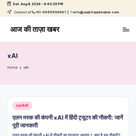
Sat, Aug 8, 2026
-
6:40:26 PM
Skip
Contact at
+91-9999906547 |
info@aajkitajakhabar.com
to
content
आज की ताज़ा खबर
भारत
के
ताज़ा
xAI
समाचार
–
Home
xAI
राजनीति,
मनोरंजन,
खेल,
व्यापार
और
Posted
तकनीकी
विश्व
in
एलन मस्क की कंपनी xAI में हिंदी ट्यूटर की नौकरी: जानें
पूरी जानकारी
एलन मस्क की कंपनी xAI में नौकरी का शानदार अवसर 1. क्या है यह नौकरी?