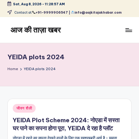
Sat, Aug 8, 2026
-
11:28:57 AM
Skip
Contact at
+91-9999906547 |
info@aajkitajakhabar.com
to
content
आज की ताज़ा खबर
भारत
के
ताज़ा
YEIDA plots 2024
समाचार
–
Home
YEIDA plots 2024
राजनीति,
मनोरंजन,
खेल,
व्यापार
और
Posted
जीवन शैली
विश्व
in
YEIDA Plot Scheme 2024: नोएडा में सस्ता
घर पाने का सपना होगा पूरा, YEIDA दे रहा है प्लॉट
नोएडा में रहने का सपना देखने वालों के लिए एक खुशखबरी आई है। यमुना