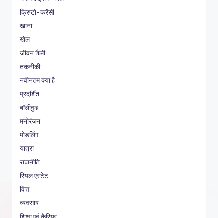
क्रिप्टो-करेंसी
खाना
खेल
जीवन शैली
तकनीकी
नवीनतम क्या है
प्रदर्शित
बॉलीवुड
मनोरंजन
मोडलिंग
यात्रा
राजनीति
रियल एस्टेट
वित्त
व्यवसाय
शिक्षा एवं कैरियर