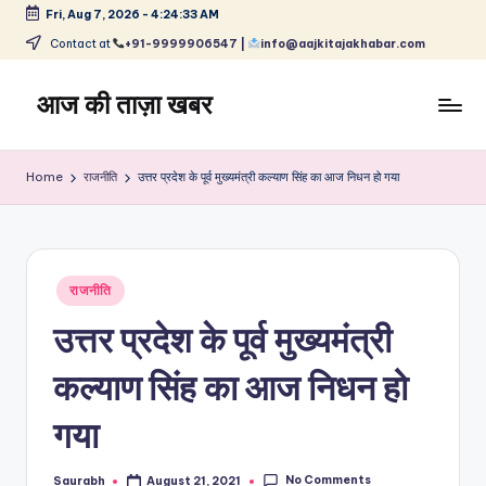
Fri, Aug 7, 2026
-
4:24:34 AM
Skip
Contact at
+91-9999906547 |
info@aajkitajakhabar.com
to
content
आज की ताज़ा खबर
भारत
के
Home
राजनीति
उत्तर प्रदेश के पूर्व मुख्यमंत्री कल्याण सिंह का आज निधन हो गया
ताज़ा
समाचार
–
राजनीति,
Posted
मनोरंजन,
राजनीति
in
खेल,
उत्तर प्रदेश के पूर्व मुख्यमंत्री
व्यापार
और
कल्याण सिंह का आज निधन हो
विश्व
गया
No Comments
Saurabh
August 21, 2021
Posted