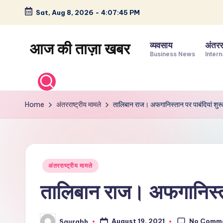
Sat, Aug 8, 2026
-
4:07:46 PM
Skip
to
आज की ताज़ा खबर
व्यवसाय
अंतररा
content
Business News
Intern
भारत
के
ताज़ा
Home
अंतरराष्ट्रीय मामले
तालिबान राज। अफगानिस्तान पर पाबंदियां शुर
समाचार
–
राजनीति,
मनोरंजन,
Posted
अंतरराष्ट्रीय मामले
खेल,
in
व्यापार
तालिबान राज। अफगानिस्ता
और
विश्व
No Comm
August 19, 2021
Saurabh