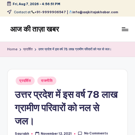
Fri, Aug 7, 2026
-
4:56:52 PM
Skip
Contact at
+91-9999906547 |
info@aajkitajakhabar.com
to
content
आज की ताज़ा खबर
भारत
के
Home
प्रदर्शित
उत्तर प्रदेश में इस वर्ष 78 लाख ग्रामीण परिवारों को नल से जल।
ताज़ा
समाचार
–
राजनीति,
Posted
मनोरंजन,
प्रदर्शित
राजनीति
in
खेल,
उत्तर प्रदेश में इस वर्ष 78 लाख
व्यापार
और
ग्रामीण परिवारों को नल से
विश्व
जल।
No Comments
Saurabh
November 12, 2021
Posted