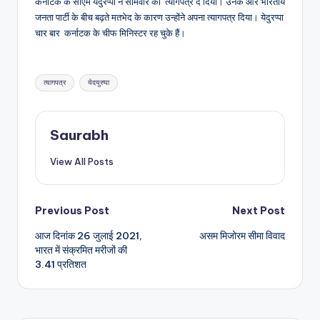
कर्नाटक के सीएम येदुरप्पा ने सोमवार को त्यागपत्र दे दिया। उनके और भारतीय
जनता पार्टी के बीच बढ़ते मतभेद के कारण उन्होंने अपना त्यागपत्र दिया। येदुरप्पा
चार बार कर्नाटक के चीफ मिनिस्टर रह चुके हैं।
Tags:
त्यागपत्र
येदयुरप्पा
Saurabh
View All Posts
Post
Previous Post
Next Post
आज दिनांक 26 जुलाई 2021,
असम मिजोरम सीमा विवाद
navigation
भारत में संक्रमित मरीजों की
3.41 प्रतिशत