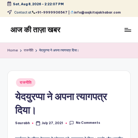
Sat, Aug 8, 2026
-
2:22:08 PM
Skip
Contact at
+91-9999906547 |
info@aajkitajakhabar.com
to
content
आज की ताज़ा खबर
भारत
के
Home
राजनीति
येदयुरप्पा ने अपना त्यागपत्र दिया।
ताज़ा
समाचार
–
राजनीति,
Posted
मनोरंजन,
राजनीति
in
खेल,
येदयुरप्पा ने अपना त्यागपत्र
व्यापार
और
दिया।
विश्व
No Comments
Saurabh
July 27, 2021
Posted
by