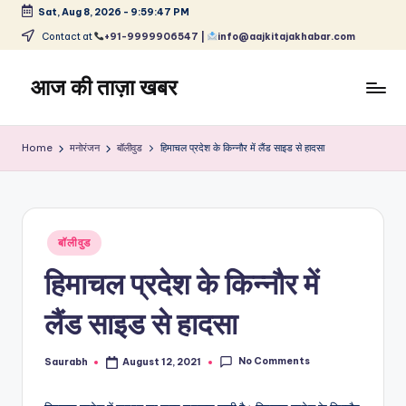
Sat, Aug 8, 2026
-
9:59:48 PM
Skip
Contact at
+91-9999906547 |
info@aajkitajakhabar.com
to
content
आज की ताज़ा खबर
भारत
के
Home
मनोरंजन
बॉलीवुड
हिमाचल प्रदेश के किन्नौर में लैंड साइड से हादसा
ताज़ा
समाचार
–
राजनीति,
Posted
मनोरंजन,
बॉलीवुड
in
खेल,
हिमाचल प्रदेश के किन्नौर में
व्यापार
और
लैंड साइड से हादसा
विश्व
No Comments
Saurabh
August 12, 2021
Posted
by