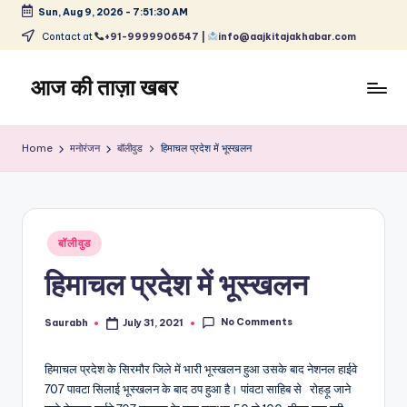
Sun, Aug 9, 2026
-
7:51:31 AM
Skip
Contact at
+91-9999906547 |
info@aajkitajakhabar.com
to
content
आज की ताज़ा खबर
भारत
के
Home
मनोरंजन
बॉलीवुड
हिमाचल प्रदेश में भूस्खलन
ताज़ा
समाचार
–
राजनीति,
Posted
मनोरंजन,
बॉलीवुड
in
खेल,
हिमाचल प्रदेश में भूस्खलन
व्यापार
और
No Comments
विश्व
Saurabh
July 31, 2021
Posted
by
हिमाचल प्रदेश के सिरमौर जिले में भारी भूस्खलन हुआ उसके बाद नेशनल हाईवे
707 पावटा सिलाई भूस्खलन के बाद ठप हुआ है। पांवटा साहिब से रोहड़ू जाने