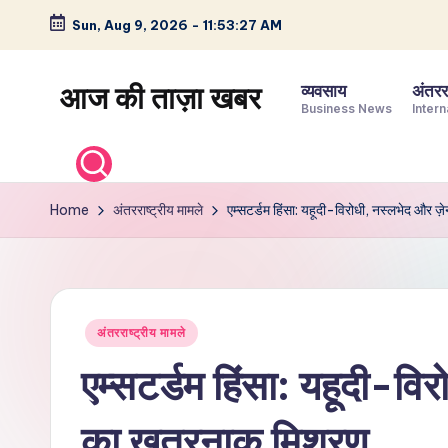
Sun, Aug 9, 2026
-
11:53:28 AM
Skip
to
आज की ताज़ा खबर
व्यवसाय
अंतररा
content
Business News
Intern
भारत
के
ताज़ा
Home
अंतरराष्ट्रीय मामले
एम्सटर्डम हिंसा: यहूदी-विरोधी, नस्लभेद और 
समाचार
–
राजनीति,
मनोरंजन,
Posted
अंतरराष्ट्रीय मामले
खेल,
in
व्यापार
एम्सटर्डम हिंसा: यहूदी-वि
और
विश्व
का खतरनाक मिश्रण