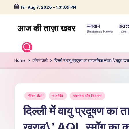
Fri, Aug 7, 2026
-
1:31:10 PM
Skip
to
आज की ताज़ा खबर
व्यवसाय
अंतररा
content
Business News
Intern
भारत
के
ताज़ा
Home
जीवन शैली
दिल्ली में वायु प्रदूषण का तात्कालिक संकट: \’बहुत ख
समाचार
–
राजनीति,
मनोरंजन,
Posted
जीवन शैली
राजनीति
स्वास्थ्य और फिटनेस
खेल,
in
व्यापार
दिल्ली में वायु प्रदूषण का
और
विश्व
खराब\’ AQI, स्मॉग का कह