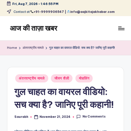
Fri, Aug 7, 2026
-
1:46:56 PM
Skip
Contact at
+91-9999906547 |
info@aajkitajakhabar.com
to
content
आज की ताज़ा खबर
भारत
के
Home
अंतरराष्ट्रीय मामले
गुल चाहत का वायरल वीडियो: सच क्या है? जानिए पूरी कहानी!
ताज़ा
समाचार
–
राजनीति,
Posted
मनोरंजन,
अंतरराष्ट्रीय मामले
जीवन शैली
मोडलिंग
in
खेल,
गुल चाहत का वायरल वीडियो:
व्यापार
और
सच क्या है? जानिए पूरी कहानी!
विश्व
No Comments
Saurabh
November 21, 2024
Posted
by