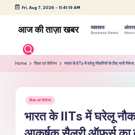
Fri, Aug 7, 2026
-
11:41:20 AM
Skip
to
आज की ताज़ा खबर
व्यवसाय
अंतररा
content
Business News
Intern
भारत
के
ताज़ा
Home
शिक्षा एवं कैरियर
भारत के IITs में घरेलू नौकरियों के लिए भारी पैक
समाचार
–
राजनीति,
मनोरंजन,
Posted
शिक्षा एवं कैरियर
खेल,
in
व्यापार
भारत के IITs में घरेलू नौक
और
विश्व
आकर्षक सैलरी ऑफर्स का 