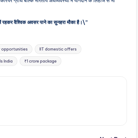
रियर ग्रोथ बल्कि भारतीय अर्थव्यवस्था में योगदान के लिहाज से भी
ें रहकर वैश्विक अवसर पाने का सुनहरा मौका है।\”
r opportunities
IIT domestic offers
s India
₹1 crore package