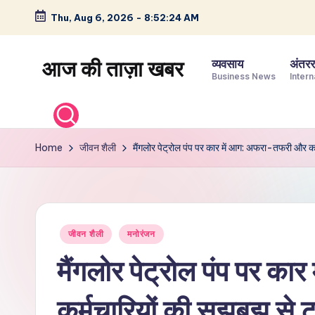
Thu, Aug 6, 2026
-
8:52:25 AM
Skip
to
आज की ताज़ा खबर
व्यवसाय
अंतररा
content
Business News
Intern
भारत
के
ताज़ा
Home
जीवन शैली
मैंगलोर पेट्रोल पंप पर कार में आग: अफरा-तफरी और कर
समाचार
–
राजनीति,
मनोरंजन,
Posted
जीवन शैली
मनोरंजन
खेल,
in
व्यापार
मैंगलोर पेट्रोल पंप पर 
और
विश्व
कर्मचारियों की सूझबूझ से 