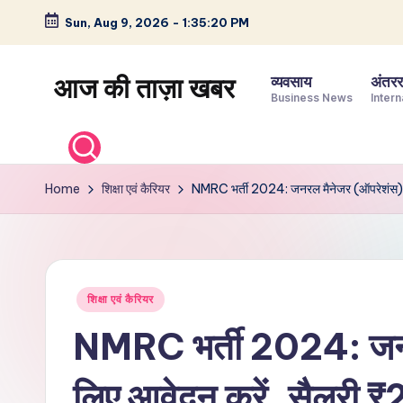
Sun, Aug 9, 2026
-
1:35:21 PM
Skip
to
आज की ताज़ा खबर
व्यवसाय
अंतररा
content
Business News
Intern
भारत
के
ताज़ा
Home
शिक्षा एवं कैरियर
NMRC भर्ती 2024: जनरल मैनेजर (ऑपरेशंस)
समाचार
–
राजनीति,
मनोरंजन,
Posted
शिक्षा एवं कैरियर
खेल,
in
व्यापार
NMRC भर्ती 2024: जनर
और
विश्व
लिए आवेदन करें, सैलर