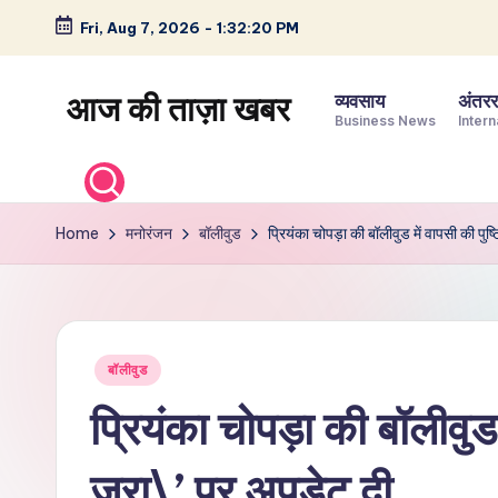
Fri, Aug 7, 2026
-
1:32:21 PM
Skip
to
आज की ताज़ा खबर
व्यवसाय
अंतररा
content
Business News
Intern
भारत
के
ताज़ा
Home
मनोरंजन
बॉलीवुड
प्रियंका चोपड़ा की बॉलीवुड में वापसी की पुष
समाचार
–
राजनीति,
मनोरंजन,
Posted
बॉलीवुड
खेल,
in
व्यापार
प्रियंका चोपड़ा की बॉलीवुड 
और
विश्व
जरा\’ पर अपडेट दी