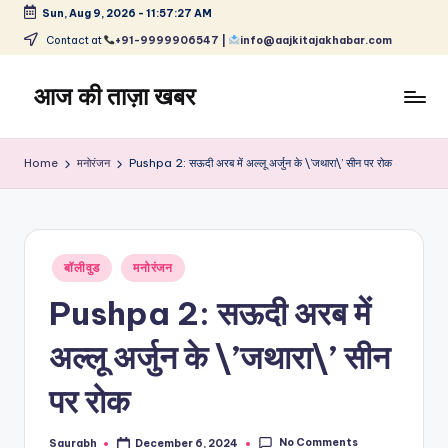
Sun, Aug 9, 2026
-
11:57:27 AM
Skip
Contact at
+91-9999906547 |
info@aajkitajakhabar.com
to
content
आज की ताज़ा खबर
भारत
के
Home
मनोरंजन
Pushpa 2: सऊदी अरब में अल्लू अर्जुन के \’जथारा\’ सीन पर रोक
ताज़ा
समाचार
–
राजनीति,
Posted
मनोरंजन,
बॉलीवुड
मनोरंजन
in
खेल,
Pushpa 2: सऊदी अरब में
व्यापार
और
अल्लू अर्जुन के \’जथारा\’ सीन
विश्व
पर रोक
No Comments
Saurabh
December 6, 2024
Posted