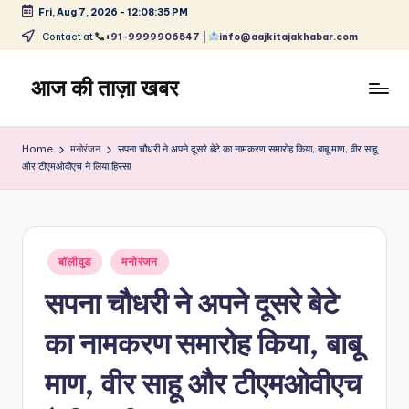
Fri, Aug 7, 2026
-
12:08:35 PM
Skip
Contact at
+91-9999906547 |
info@aajkitajakhabar.com
to
content
आज की ताज़ा खबर
भारत
के
Home
मनोरंजन
सपना चौधरी ने अपने दूसरे बेटे का नामकरण समारोह किया, बाबू माण, वीर साहू
ताज़ा
और टीएमओवीएच ने लिया हिस्सा
समाचार
–
राजनीति,
मनोरंजन,
Posted
बॉलीवुड
मनोरंजन
खेल,
in
व्यापार
सपना चौधरी ने अपने दूसरे बेटे
और
विश्व
का नामकरण समारोह किया, बाबू
माण, वीर साहू और टीएमओवीएच