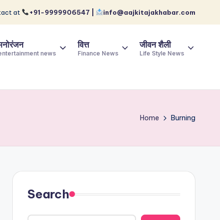
act at
+91-9999906547 |
info@aajkitajakhabar.com
मनोरंजन
वित्त
जीवन शैली
entertainment news
Finance News
Life Style News
Home
Burning
Search