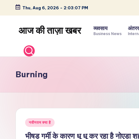
Thu, Aug 6, 2026
-
2:03:08 PM
Skip
to
आज की ताज़ा खबर
व्यवसाय
अंतररा
content
Business News
Intern
भारत
के
ताज़ा
समाचार
Burning
–
राजनीति,
मनोरंजन,
खेल,
व्यापार
Posted
और
नवीनतम क्या है
in
विश्व
भीषड़ गर्मी के कारण धू धू कर रहा है न