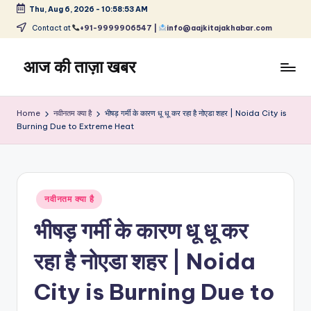
Thu, Aug 6, 2026
-
10:58:54 AM
Skip
Contact at
+91-9999906547 |
info@aajkitajakhabar.com
to
content
आज की ताज़ा खबर
भारत
के
Home
नवीनतम क्या है
भीषड़ गर्मी के कारण धू धू कर रहा है नोएडा शहर | Noida City is
ताज़ा
Burning Due to Extreme Heat
समाचार
–
राजनीति,
मनोरंजन,
Posted
नवीनतम क्या है
खेल,
in
व्यापार
भीषड़ गर्मी के कारण धू धू कर
और
विश्व
रहा है नोएडा शहर | Noida
City is Burning Due to