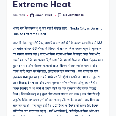
Extreme Heat
No Comments
Saurabh
June 1, 2024
Posted
by
भीषड़ गर्मी के कारण धू धू कर रहा है नोएडा शहर | Noida City is Burning
Due to Extreme Heat
आज दिनांक 1 जून 2024, अत्यधिक पारा हाई होने के कारण आज फिर से 133
एच ब्लॉक सेक्टर 63 नोएडा में बिल्डिंग में आग लगने के कारण बहुत ही नुकसान
का सामना करना पड़ा। सारा ऑफिस स्टाफ ऑफिस के बाहर खड़ा मिला और
तकरीबन 1 घंटे के बाद फायर ब्रिगेड आने के बाद ऑफिस का शीशा तोड़कर आग
बुझाया गया। और जिसकी वजह से आज बिल्डिंग में काम नहीं हो पाया। और
काफी सारे स्टाफ का मोबाइल, लैपटॉप पर सब जल गया। जन मानस के बीच
हाहाकार मचा हुआ था। सब के माथे पर चिंताएं और अपने जान माल का नुकसान
साफ दिखाई दे रहा था, और अपना नुकसान सोच सोचकर आंसू बहा रहे थे।
फायर ब्रिगेड के आ जाने से उनके चेहरे पर एक मुस्कान और चमक दिखाई
दिया। जिसकी वजह से। कुछ लोग अपना सामान बचा सके। सब लोग से यही
अनुरोध है कि, वह अपने एसी को कम चलाए और सर्विस कराएं। आए दिन यह
आग लग रहे हैं। पारा बहुत हाई है। 52 डिग्री सेंटिग्रेड से लेकर 55 डिग्री
सेंटिग्रेड तक पारा चल रहा है। गर्मी अत्यधिक है, आये दिन ऑफिस और आए