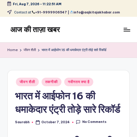
Fri, Aug 7, 2026
-
11:22:51 AM
Skip
Contact at
+91-9999906547 |
info@aajkitajakhabar.com
to
content
आज की ताज़ा खबर
भारत
के
Home
जीवन शैली
भारत में आईफोन 16 की धमाकेदार एंट्री तोड़े सारे रिकॉर्ड
ताज़ा
समाचार
–
राजनीति,
Posted
मनोरंजन,
जीवन शैली
तकनीकी
नवीनतम क्या है
in
खेल,
भारत में आईफोन 16 की
व्यापार
और
धमाकेदार एंट्री तोड़े सारे रिकॉर्ड
विश्व
No Comments
Saurabh
October 7, 2024
Posted
by