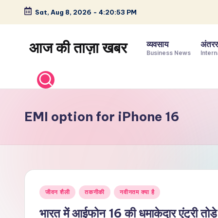
Sat, Aug 8, 2026
-
4:20:54 PM
Skip
to
आज की ताज़ा खबर
व्यवसाय
अंतररा
content
Business News
Intern
भारत
के
ताज़ा
समाचार
EMI option for iPhone 16
–
राजनीति,
मनोरंजन,
खेल,
व्यापार
Posted
और
जीवन शैली
तकनीकी
नवीनतम क्या है
in
विश्व
भारत में आईफोन 16 की धमाकेदार एंट्री तोड़े 