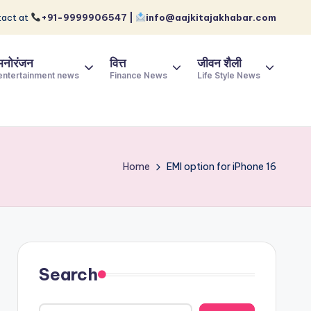
act at
+91-9999906547 |
info@aajkitajakhabar.com
मनोरंजन
वित्त
जीवन शैली
entertainment news
Finance News
Life Style News
Home
EMI option for iPhone 16
Search