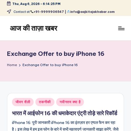
Thu, Aug 6, 2026
-
6:14:26 PM
Skip
Contact at
+91-9999906547 |
info@aajkitajakhabar.com
to
content
आज की ताज़ा खबर
भारत
के
ताज़ा
Exchange Offer to buy iPhone 16
समाचार
–
Home
Exchange Offer to buy iPhone 16
राजनीति,
मनोरंजन,
खेल,
व्यापार
और
Posted
जीवन शैली
तकनीकी
नवीनतम क्या है
विश्व
in
भारत में आईफोन 16 की धमाकेदार एंट्री तोड़े सारे रिकॉर्ड
iPhone 16: पूरी जानकारी iPhone 16 का इंतज़ार हर एप्पल फैन कर रहा
है। इस लेख में हम इस फोन के बारे में सभी महत्वपूर्ण जानकारी साझा करेंगे, जैसे