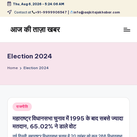
Thu, Aug 6, 2026
-
5:24:06 AM
Skip
Contact at
+91-9999906547 |
info@aajkitajakhabar.com
to
content
आज की ताज़ा खबर
भारत
के
ताज़ा
Election 2024
समाचार
–
Home
Election 2024
राजनीति,
मनोरंजन,
खेल,
व्यापार
और
Posted
राजनीति
विश्व
in
महाराष्ट्र विधानसभा चुनाव में 1995 के बाद सबसे ज्यादा
मतदान, 65.02% ने डाले वोट
नई दिल्ली: महाराष्ट्र विधानसभा चुनाव में 20 नवंबर को कुल 288 विधानसभा