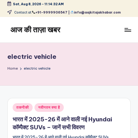
Sat, Aug 8, 2026
-
11:14:33 AM
Skip
Contact at
+91-9999906547 |
info@aajkitajakhabar.com
to
content
आज की ताज़ा खबर
भारत
के
ताज़ा
electric vehicle
समाचार
–
Home
electric vehicle
राजनीति,
मनोरंजन,
खेल,
व्यापार
और
Posted
तकनीकी
नवीनतम क्या है
विश्व
in
भारत में 2025-26 में आने वाली नई Hyundai
कॉम्पैक्ट SUVs – जानें सभी विवरण
भारत में 2025-26 में आने वाली नई Hyundai कॉम्पैक्ट SUVs