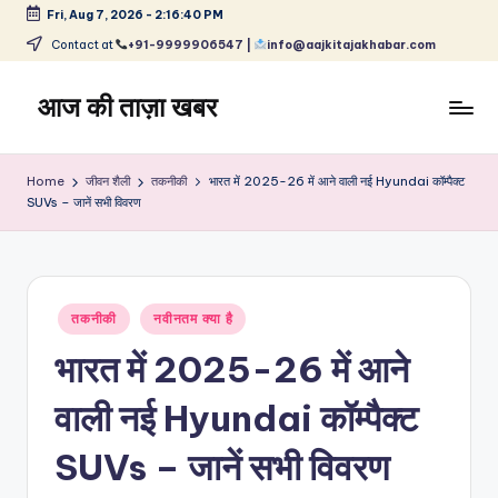
Fri, Aug 7, 2026
-
2:16:41 PM
Skip
Contact at
+91-9999906547 |
info@aajkitajakhabar.com
to
content
आज की ताज़ा खबर
भारत
के
Home
जीवन शैली
तकनीकी
भारत में 2025-26 में आने वाली नई Hyundai कॉम्पैक्ट
ताज़ा
SUVs – जानें सभी विवरण
समाचार
–
राजनीति,
मनोरंजन,
Posted
तकनीकी
नवीनतम क्या है
खेल,
in
व्यापार
भारत में 2025-26 में आने
और
विश्व
वाली नई Hyundai कॉम्पैक्ट
SUVs – जानें सभी विवरण