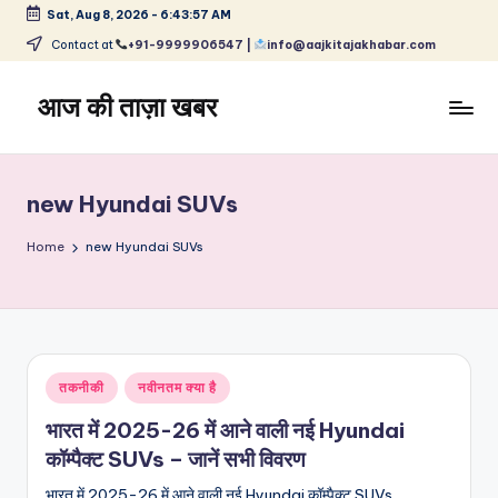
Sat, Aug 8, 2026
-
6:43:58 AM
Skip
Contact at
+91-9999906547 |
info@aajkitajakhabar.com
to
content
आज की ताज़ा खबर
भारत
के
ताज़ा
new Hyundai SUVs
समाचार
–
Home
new Hyundai SUVs
राजनीति,
मनोरंजन,
खेल,
व्यापार
और
Posted
तकनीकी
नवीनतम क्या है
विश्व
in
भारत में 2025-26 में आने वाली नई Hyundai
कॉम्पैक्ट SUVs – जानें सभी विवरण
भारत में 2025-26 में आने वाली नई Hyundai कॉम्पैक्ट SUVs