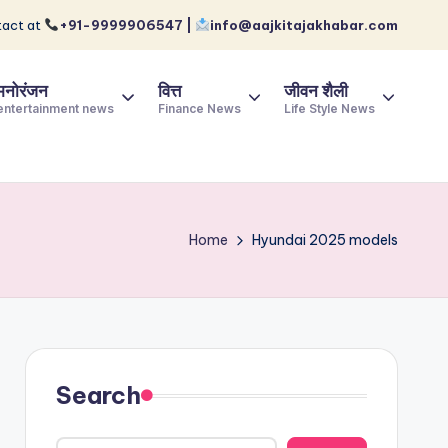
act at
+91-9999906547 |
info@aajkitajakhabar.com
मनोरंजन
वित्त
जीवन शैली
entertainment news
Finance News
Life Style News
Home
Hyundai 2025 models
Search