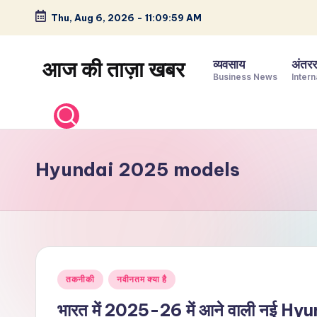
Thu, Aug 6, 2026
-
11:10:00 AM
Skip
to
आज की ताज़ा खबर
व्यवसाय
अंतररा
content
Business News
Intern
भारत
के
ताज़ा
समाचार
Hyundai 2025 models
–
राजनीति,
मनोरंजन,
खेल,
व्यापार
Posted
और
तकनीकी
नवीनतम क्या है
in
विश्व
भारत में 2025-26 में आने वाली नई Hyun