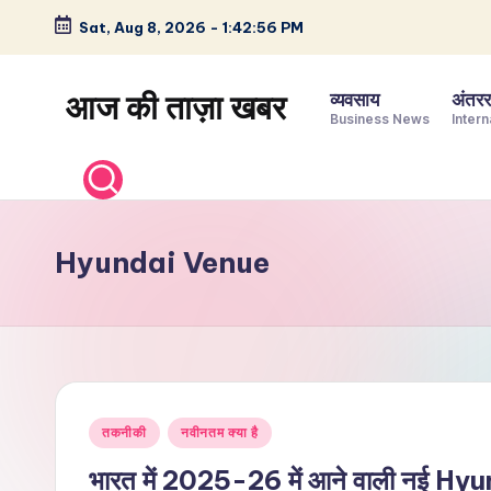
Sat, Aug 8, 2026
-
1:42:57 PM
Skip
to
आज की ताज़ा खबर
व्यवसाय
अंतररा
content
Business News
Intern
भारत
के
ताज़ा
समाचार
Hyundai Venue
–
राजनीति,
मनोरंजन,
खेल,
व्यापार
Posted
और
तकनीकी
नवीनतम क्या है
in
विश्व
भारत में 2025-26 में आने वाली नई Hyun