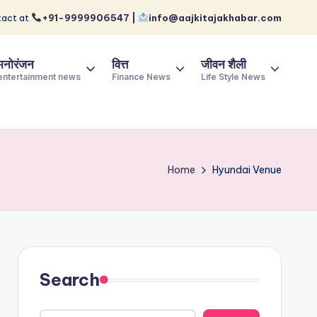
act at
+91-9999906547 |
info@aajkitajakhabar.com
मनोरंजन
वित्त
जीवन शैली
entertainment news
Finance News
Life Style News
Home
Hyundai Venue
Search