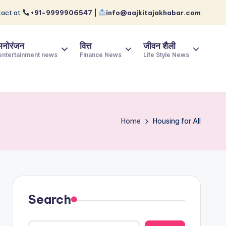
act at
+91-9999906547 |
info@aajkitajakhabar.com
मनोरंजन
वित्त
जीवन शैली
entertainment news
Finance News
Life Style News
Home
Housing for All
Search