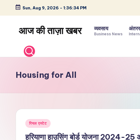
Sun, Aug 9, 2026
-
1:36:34 PM
Skip
to
आज की ताज़ा खबर
व्यवसाय
अंतररा
content
Business News
Intern
भारत
के
ताज़ा
समाचार
Housing for All
–
राजनीति,
मनोरंजन,
खेल,
व्यापार
Posted
और
रियल एस्टेट
in
विश्व
हरियाणा हाउसिंग बोर्ड योजना 2024-25