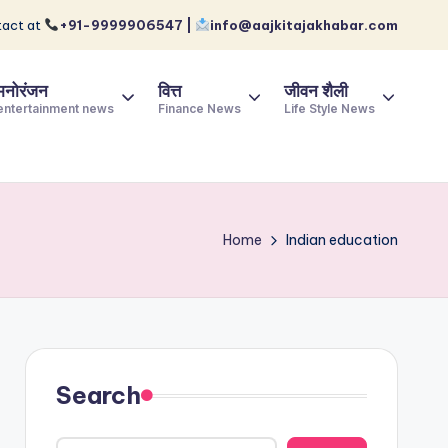
act at
+91-9999906547 |
info@aajkitajakhabar.com
मनोरंजन
वित्त
जीवन शैली
entertainment news
Finance News
Life Style News
Home
Indian education
Search