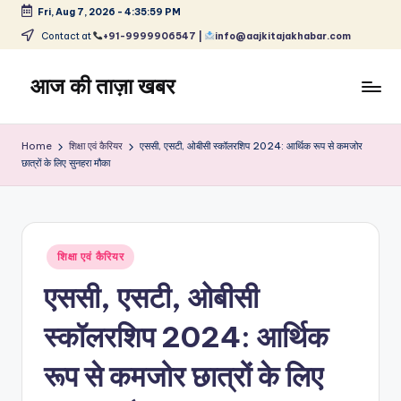
Fri, Aug 7, 2026
-
4:35:59 PM
Skip
Contact at
+91-9999906547 |
info@aajkitajakhabar.com
to
content
आज की ताज़ा खबर
भारत
के
Home
शिक्षा एवं कैरियर
एससी, एसटी, ओबीसी स्कॉलरशिप 2024: आर्थिक रूप से कमजोर
ताज़ा
छात्रों के लिए सुनहरा मौका
समाचार
–
राजनीति,
मनोरंजन,
Posted
शिक्षा एवं कैरियर
खेल,
in
व्यापार
एससी, एसटी, ओबीसी
और
विश्व
स्कॉलरशिप 2024: आर्थिक
रूप से कमजोर छात्रों के लिए