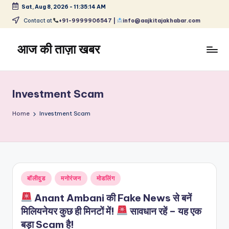
Sat, Aug 8, 2026
-
11:35:14 AM
Skip
Contact at
+91-9999906547 |
info@aajkitajakhabar.com
to
content
आज की ताज़ा खबर
भारत
के
ताज़ा
Investment Scam
समाचार
–
Home
Investment Scam
राजनीति,
मनोरंजन,
खेल,
व्यापार
और
Posted
बॉलीवुड
मनोरंजन
मोडलिंग
विश्व
in
Anant Ambani की Fake News से बनें
मिलियनेयर कुछ ही मिनटों में!
सावधान रहें – यह एक
बड़ा Scam है!