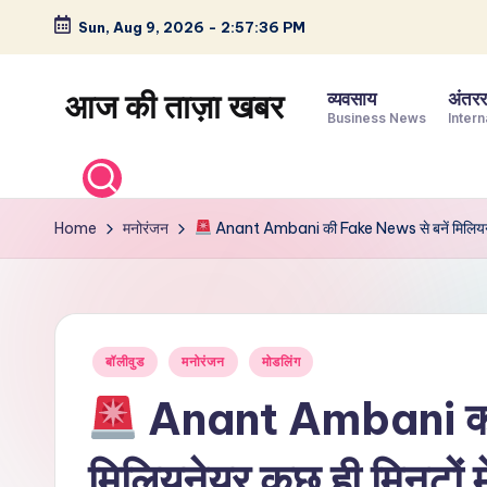
Sun, Aug 9, 2026
-
2:57:37 PM
Skip
to
आज की ताज़ा खबर
व्यवसाय
अंतररा
content
Business News
Intern
भारत
के
ताज़ा
Home
मनोरंजन
Anant Ambani की Fake News से बनें मिलियनेयर
समाचार
–
राजनीति,
मनोरंजन,
Posted
बॉलीवुड
मनोरंजन
मोडलिंग
खेल,
in
व्यापार
Anant Ambani की 
और
विश्व
मिलियनेयर कुछ ही मिनटों म