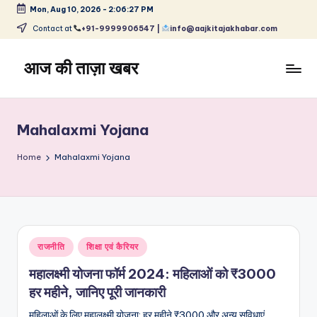
Mon, Aug 10, 2026
-
2:06:27 PM
Skip
Contact at
+91-9999906547 |
info@aajkitajakhabar.com
to
content
आज की ताज़ा खबर
भारत
के
ताज़ा
Mahalaxmi Yojana
समाचार
–
Home
Mahalaxmi Yojana
राजनीति,
मनोरंजन,
खेल,
व्यापार
और
Posted
राजनीति
शिक्षा एवं कैरियर
विश्व
in
महालक्ष्मी योजना फॉर्म 2024: महिलाओं को ₹3000
हर महीने, जानिए पूरी जानकारी
महिलाओं के लिए महालक्ष्मी योजना: हर महीने ₹3000 और अन्य सुविधाएं