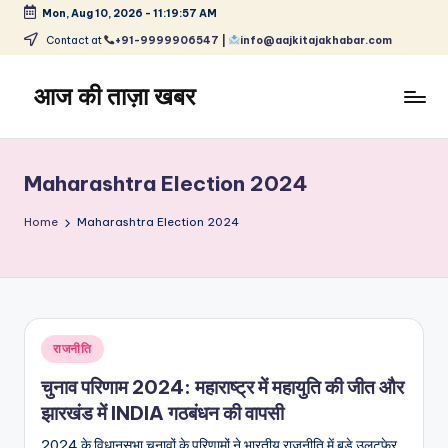
Mon, Aug 10, 2026
-
11:19:58 AM
Skip
Contact at
+91-9999906547 |
info@aajkitajakhabar.com
to
content
आज की ताज़ा खबर
भारत
के
ताज़ा
Maharashtra Election 2024
समाचार
–
Home
Maharashtra Election 2024
राजनीति,
मनोरंजन,
खेल,
व्यापार
और
Posted
राजनीति
विश्व
in
चुनाव परिणाम 2024: महाराष्ट्र में महायुति की जीत और
झारखंड में INDIA गठबंधन की वापसी
2024 के विधानसभा चुनावों के परिणामों ने भारतीय राजनीति में बड़े उलटफेर