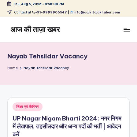
Thu, Aug 6, 2026
-
8:56:09 PM
Skip
Contact at
+91-9999906547 |
info@aajkitajakhabar.com
to
content
आज की ताज़ा खबर
भारत
के
ताज़ा
Nayab Tehsildar Vacancy
समाचार
–
Home
Nayab Tehsildar Vacancy
राजनीति,
मनोरंजन,
खेल,
व्यापार
और
Posted
शिक्षा एवं कैरियर
विश्व
in
UP Nagar Nigam Bharti 2024: नगर निगम
में लेखपाल, तहसीलदार और अन्य पदों की भर्ती | आवेदन
करें