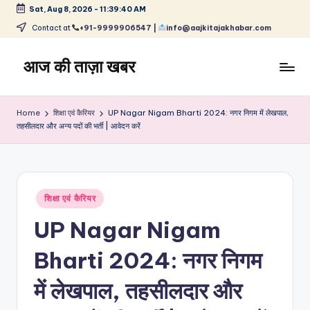
Sat, Aug 8, 2026
-
11:39:40 AM
Skip
Contact at
+91-9999906547 |
info@aajkitajakhabar.com
to
content
आज की ताज़ा खबर
भारत
के
Home
शिक्षा एवं कैरियर
UP Nagar Nigam Bharti 2024: नगर निगम में लेखपाल,
ताज़ा
तहसीलदार और अन्य पदों की भर्ती | आवेदन करें
समाचार
–
राजनीति,
मनोरंजन,
Posted
शिक्षा एवं कैरियर
खेल,
in
व्यापार
UP Nagar Nigam
और
विश्व
Bharti 2024: नगर निगम
में लेखपाल, तहसीलदार और