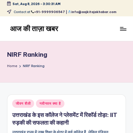
Sat, Aug 8, 2026
-
3:30:32 AM
Skip
Contact at
+91-9999906547 |
info@aajkitajakhabar.com
to
content
आज की ताज़ा खबर
भारत
के
ताज़ा
NIRF Ranking
समाचार
–
Home
NIRF Ranking
राजनीति,
मनोरंजन,
खेल,
व्यापार
और
Posted
जीवन शैली
नवीनतम क्या है
विश्व
in
उत्तराखंड के इस कॉलेज ने प्लेसमेंट में रिकॉर्ड तोड़ा: IIT
रुड़की की सफलता की कहानी
उत्तराखंड राज्य में उच्च शिक्षा के क्षेत्र में कई कॉलेज हैं, लेकिन इंडियन