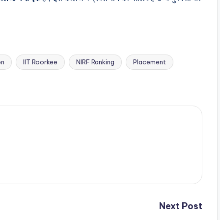
on
IIT Roorkee
NIRF Ranking
Placement
Next Post