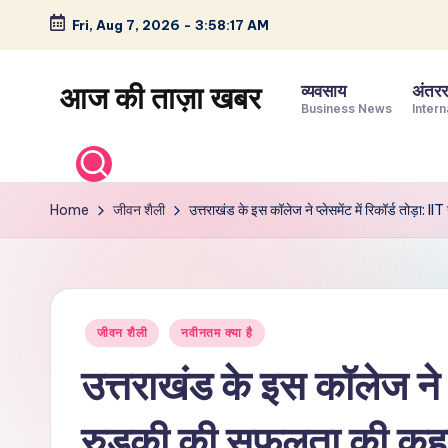
Fri, Aug 7, 2026
-
3:58:17 AM
Skip
to
आज की ताज़ा खबर
व्यवसाय
अंतररा
content
Business News
Intern
भारत
के
ताज़ा
Home
जीवन शैली
उत्तराखंड के इस कॉलेज ने प्लेसमेंट में रिकॉर्ड तोड़ा:
समाचार
–
राजनीति,
मनोरंजन,
Posted
जीवन शैली
नवीनतम क्या है
खेल,
in
व्यापार
उत्तराखंड के इस कॉलेज ने प्
और
विश्व
रुड़की की सफलता की कह