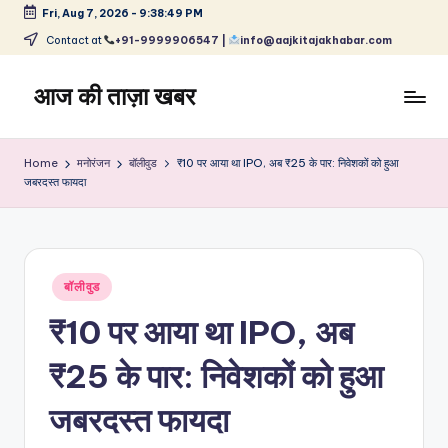
Fri, Aug 7, 2026
-
9:38:49 PM
Skip
Contact at
+91-9999906547 |
info@aajkitajakhabar.com
to
content
आज की ताज़ा खबर
भारत
के
Home
मनोरंजन
बॉलीवुड
₹10 पर आया था IPO, अब ₹25 के पार: निवेशकों को हुआ
ताज़ा
जबरदस्त फायदा
समाचार
–
राजनीति,
मनोरंजन,
Posted
बॉलीवुड
खेल,
in
व्यापार
₹10 पर आया था IPO, अब
और
विश्व
₹25 के पार: निवेशकों को हुआ
जबरदस्त फायदा