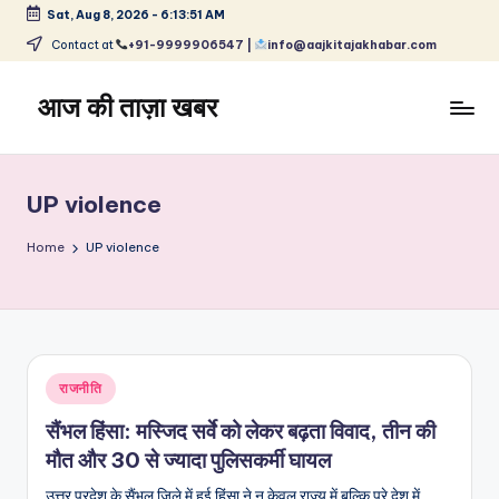
Sat, Aug 8, 2026
-
6:13:52 AM
Skip
Contact at
+91-9999906547 |
info@aajkitajakhabar.com
to
content
आज की ताज़ा खबर
भारत
के
ताज़ा
UP violence
समाचार
–
Home
UP violence
राजनीति,
मनोरंजन,
खेल,
व्यापार
और
Posted
राजनीति
विश्व
in
सैंभल हिंसा: मस्जिद सर्वे को लेकर बढ़ता विवाद, तीन की
मौत और 30 से ज्यादा पुलिसकर्मी घायल
उत्तर प्रदेश के सैंभल जिले में हुई हिंसा ने न केवल राज्य में बल्कि पूरे देश में