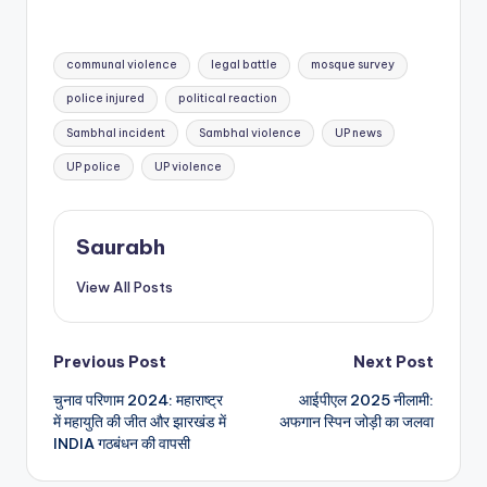
Tags:
communal violence
legal battle
mosque survey
police injured
political reaction
Sambhal incident
Sambhal violence
UP news
UP police
UP violence
Saurabh
View All Posts
Post
Previous Post
Next Post
चुनाव परिणाम 2024: महाराष्ट्र
आईपीएल 2025 नीलामी:
navigation
में महायुति की जीत और झारखंड में
अफगान स्पिन जोड़ी का जलवा
INDIA गठबंधन की वापसी